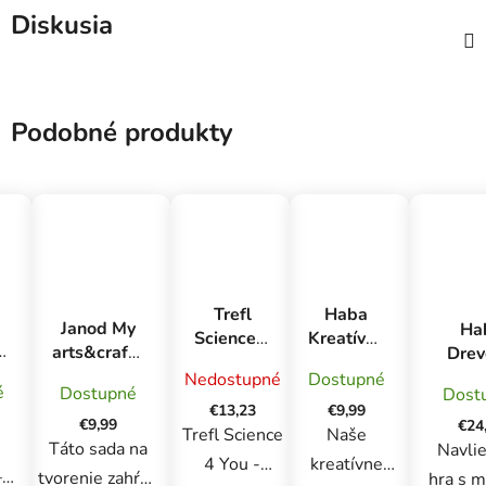
Diskusia
Podobné produkty
Trefl
Haba
Janod My
Ha
Science 4
Kreatívna
a
arts&crafts
Drev
You -
sada
Mini
prevli
Nedostupné
Dostupné
Továreň
Okenný
é
Dostupné
Dost
ie
Zamatové
hra Š
na
obrázok
€13,23
€9,99
omaľovánky
s
€9,99
€24
parfumy,
Lietajúci
Trefl Science
Naše
Farma od
predl
Táto sada na
Navlie
mydlá a
šarkan
4 You -
kreatívne
á
18
–
tvorenie zahŕňa
hra s m
šampóny