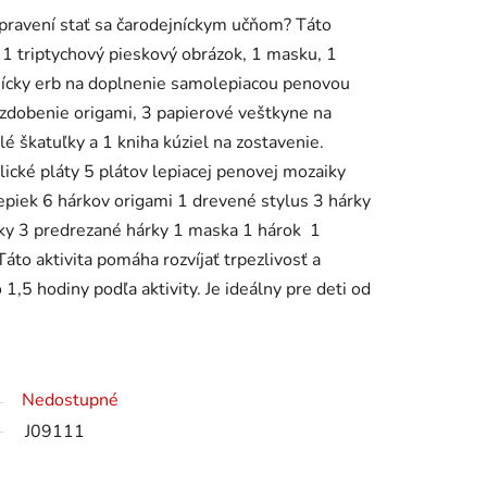
avení stať sa čarodejníckym učňom? Táto
1 triptychový pieskový obrázok, 1 masku, 1
jnícky erb na doplnenie samolepiacou penovou
zdobenie origami, 3 papierové veštkyne na
é škatuľky a 1 kniha kúziel na zostavenie.
ické pláty 5 plátov lepiacej penovej mozaiky
lepiek 6 hárkov origami 1 drevené stylus 3 hárky
ky 3 predrezané hárky 1 maska 1 hárok 1
to aktivita pomáha rozvíjať trpezlivosť a
 1,5 hodiny podľa aktivity. Je ideálny pre deti od
Nedostupné
J09111