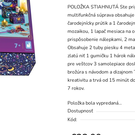
POLOŽKA STIAHNUTÁ Ste pripr
je
multifunkčná súprava obsahuje 
0,0
čarodejnícky prútik a 1 čarode
z
mozaikou, 1 lapač mesiaca na o
5
prispôsobenie nálepkami, 2 mal
hviezdičiek.
Obsahuje 2 tuby piesku 4 metal
zlatú niť 1 gumičku 1 hárok ná
pre veštcov 3 samolepiace dos
brožúra s návodom a dizajnom Tá
kreativitu a trvá od 15 minút do
7 rokov.
Položka bola vypredaná…
Dostupnosť
Kód: