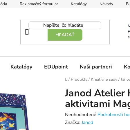
ácia
Reklamačný formulár
Katalógy
Návody
Bl
M
P
HĽADAŤ
s
Katalógy
EDUpoint
Naši partneri
Ko
Domov
/
Produkty
/
Kreatívne sady
/
Janod
Janod Atelier
aktivitami Ma
Priemerné
Neohodnotené
Podrobnosti ho
hodnotenie
Značka:
Janod
produktu