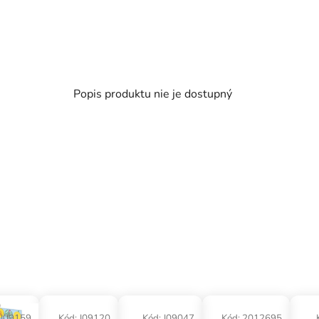
Popis produktu nie je dostupný
J09159
Kód:
J09120
Kód:
J09047
Kód:
2012695