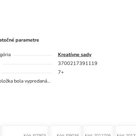
točné parametre
gória
Kreatívne sady
3700217391119
7+
oložka bola vypredaná…
Kód:
J07903
Kód:
J09036
Kód:
2012706
Kód:
2013