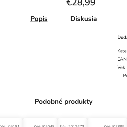
€28,99
Jednotková cena:
Popis
Diskusia
Doda
Kate
EAN
Vek
P
Podobné produkty
Kód:
J09181
Kód:
J09048
Kód:
2012673
Kód:
J07895