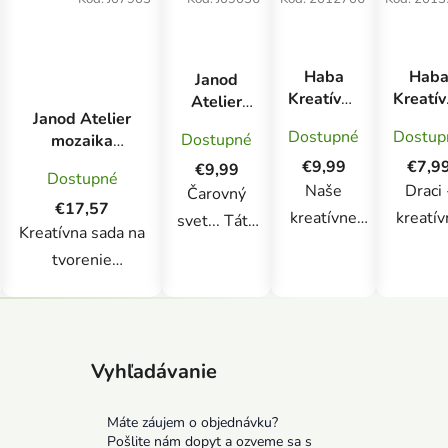
Haba
Hab
Janod
Kreatívna
Kreatí
Atelier
Janod Atelier
sada
sada
Kreatívna
Dostupné
Dostup
Dostupné
mozaika
Okenný
Koláž 
sada Mini
Dinosaury Sada
obrázok
drakm
€9,99
€7,9
Víly
€9,99
Dostupné
Maxi 4+
Lietajúci
Trblietavé
Naše
Draci 
Čarovný
€17,57
šarkan
piesky
kreatívne
kreatív
svet... Táto
Kreatívna sada na
súpravy pre
sada p
sada na
tvorenie
deti od 5
malýc
tvorenie sa
Mozaika Dinosaury
rokov
tvorco
dá použiť na
Janod Atelier Maxi
obsahujú
umožn
ozdobenie 3
obsahuje 8 kariet s
všetko, čo
deťo
obrázkov s
krásnymi dinosaurov
Vyhľadávanie
malí
vytvori
rozprávkovou
a 12 hárkov
tvorcovia
farebný
tematikou
papierov s farebnou
Máte záujem o objednávku?
potrebujú na
šupinat
trblietkami!
Pošlite nám dopyt a ozveme sa s