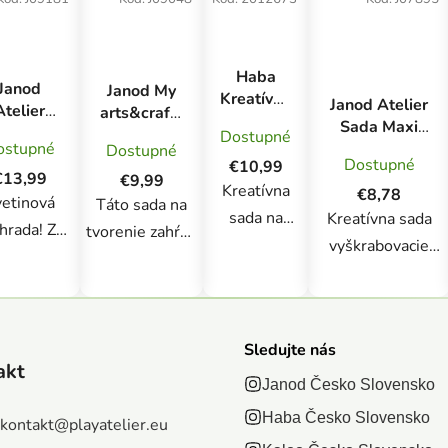
Haba
Janod
Janod My
Kreatívna
Janod Atelier
Atelier
arts&crafts
sada
Sada Maxi
eatívna
Mini
Dostupné
Prvé
Vyškrabovacie
ostupné
Dostupné
sada
Zamatové
Dostupné
strihanie
€10,99
obrázky Kone
Výroba
omaľovánky
€13,99
€9,99
Jar
Kreatívna
a Jednorožce
€8,78
perkov
Farma od
etinová
Táto sada na
sada na
Kreatívna sada
onky do
18
hrada! Z
tvorenie zahŕňa
vlasov
mesiacov
vytvorenie
vyškrabovacie
 kreatívnej
vyfarbovanie
áďatká 6
obrázkov
obrázky Kone a
y môžete
obrázkov s
ks v kufríku
súvisiacich s
Jednorožce Janod
yrobiť 6
farmárskou
jarou - kvety,
Atelier
lietavých
tematikou
Sledujte nás
slnko,
Maxi.Kreatívna
oniek do
vodným
akt
obláčik, atď.,
sada na tvorenie
Janod Česko Slovensko
lasov s
perom.
vhodné pre
Vyškrabovacie
otívom
Haba Česko Slovensko
Obsahuje 3
kontakt
@
playatelier.eu
väčší
obrázky Kone a
yvateľov
obojstranné