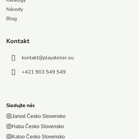
rodinná hra.
e
vyberie
popri tom
pamäť a
to bude mať
Návody
šnúrku, na
sa budú
cestujte po
ajviac šťastia
Blog
ktorú si
krásne hrať.
trase a
v hádzaní
navlečie
Jednoduché
hľadajte
kockou?
koráliky...
pravidlá a...
zhodu. Čím
Kontakt
Preteky...
viac...
kontakt
@
playatelier.eu
+421 903 549 549
Sledujte nás
Janod Česko Slovensko
Haba Česko Slovensko
Kaloo Česko Slovensko