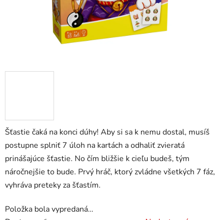
Šťastie čaká na konci dúhy! Aby si sa k nemu dostal, musíš
postupne splniť 7 úloh na kartách a odhaliť zvieratá
prinášajúce šťastie. No čím bližšie k cieľu budeš, tým
náročnejšie to bude. Prvý hráč, ktorý zvládne všetkých 7 fáz,
vyhráva preteky za šťastím.
Položka bola vypredaná…