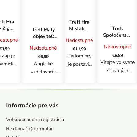
efl Hra
Trefl Hra
Trefl
- Zig
Mistakos
Trefl Malý
Spoločenská
Zap
Stoličky
objeviteľ:
ostupné
Nedostupné
hra Matalaki
Angličtina
Nedostupné
Nedostupné
Chyť ma!
€9,99
€11,99
pre
g Zap je
Cieľom hry
€8,99
predškolákov
€6,99
Vítajte vo svete
/ Nová verzia
Anglické
namická
je postaviť
SK/CZ
šťastných
vzdelavacie
ra, pri
na seba čo
príšeriek.
puzzle sú
torej
najviac
Skáčte, točte sa,
navrhnuté tak,
usíte
farebných
Z
cvičte a triafajte
aby
ehnuť na
stoličiek
á
určenú príšerku
Informácie pre vás
predškolákom
artičky
tak, aby
p
vrecúškom.
pomohli pri
krétnych
nespadli, a
ä
Veľkoobchodná registrácia
Príšerky si pre
učení angličtiny.
eratiek.
dostať
t
vás pripravili
Reklamačný formulár
Deti sa učia
šetko
pritom čo
i
množstvo úloh,