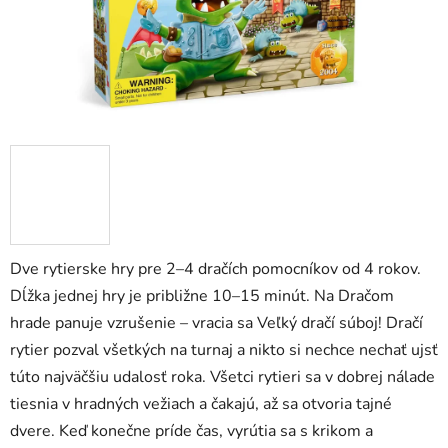
Dve rytierske hry pre 2–4 dračích pomocníkov od 4 rokov.
Dĺžka jednej hry je približne 10–15 minút. Na Dračom
hrade panuje vzrušenie – vracia sa Veľký dračí súboj! Dračí
rytier pozval všetkých na turnaj a nikto si nechce nechať ujsť
túto najväčšiu udalosť roka. Všetci rytieri sa v dobrej nálade
tiesnia v hradných vežiach a čakajú, až sa otvoria tajné
dvere. Keď konečne príde čas, vyrútia sa s krikom a