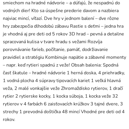
smiechom na hradné nádvorie – a dúfajú, že nespadnú do
vodných dier! Kto sa úspešne prederie davom a nazbiera
najviac mincí, víťazí. Dve hry v jednom balení – dve rôzne
hry zabezpečia dlhodobú zábavu Rastie s deťmi – jedna hra
je vhodná aj pre deti od 5 rokov 3D hrad – pevná a detailne
spracovaná kulisa v tvare hradu s vežami Rozvíja
porovnávanie farieb, počítanie, pamäť, dodržiavanie
pravidiel a stratégiu Kombinuje napätie a zábavné momenty
– napr. keď rytieri spadnú z veže! Obsah balenia: Spodná
časť škatule – hradné nádvorie 1 herná doska, 4 priehradky,
1 vodná plocha 4 súpravy tipovacích kariet 1 veľká hlavná
veža, 2 malé vonkajšie veže Zhromaždisko rytierov, 1 dračí
rytier 2 rytierske kocky, 1 kocka súboja, 1 kocka veže 32
rytierov v 4 farbách 6 zaisťovacích krúžkov 3 tajné dvere, 3
strechy 1 prevodná doštička 48 mincí Vhodné pre deti od 4
rokov.