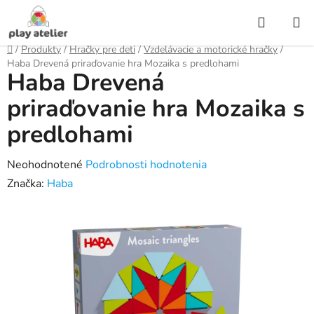
Prejsť
Hľadať
na
obsah
Domov
/
Produkty
/
Hračky pre deti
/
Vzdelávacie a motorické hračky
/
Haba Drevená priraďovanie hra Mozaika s predlohami
Haba Drevená
priraďovanie hra Mozaika s
predlohami
Priemerné
Neohodnotené
Podrobnosti hodnotenia
hodnotenie
Značka:
Haba
produktu
je
0,0
z
5
hviezdičiek.