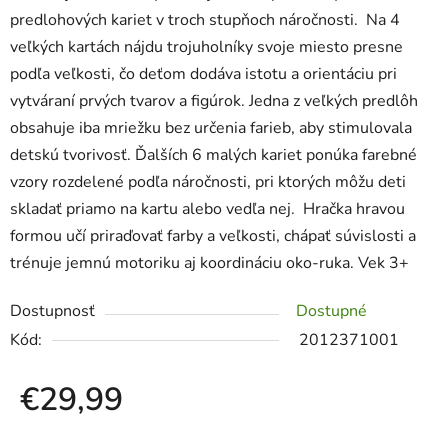
predlohových kariet v troch stupňoch náročnosti. Na 4
veľkých kartách nájdu trojuholníky svoje miesto presne
podľa veľkosti, čo deťom dodáva istotu a orientáciu pri
vytváraní prvých tvarov a figúrok. Jedna z veľkých predlôh
obsahuje iba mriežku bez určenia farieb, aby stimulovala
detskú tvorivosť. Ďalších 6 malých kariet ponúka farebné
vzory rozdelené podľa náročnosti, pri ktorých môžu deti
skladať priamo na kartu alebo vedľa nej. Hračka hravou
formou učí priraďovať farby a veľkosti, chápať súvislosti a
trénuje jemnú motoriku aj koordináciu oko-ruka. Vek 3+
Dostupnosť
Dostupné
Kód:
2012371001
€29,99
Jednotková cena: