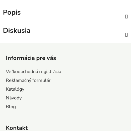
Popis
Diskusia
Z
á
Informácie pre vás
p
ä
Veľkoobchodná registrácia
t
Reklamačný formulár
i
Katalógy
e
Návody
Blog
Kontakt