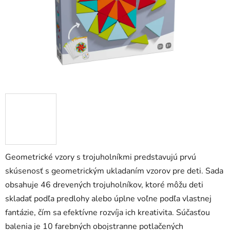
zá
obj
Poš
d
ozv
po
Pošlit
Geometrické vzory s trojuholníkmi predstavujú prvú
skúsenosť s geometrickým ukladaním vzorov pre deti. Sada
obsahuje 46 drevených trojuholníkov, ktoré môžu deti
skladať podľa predlohy alebo úplne voľne podľa vlastnej
fantázie, čím sa efektívne rozvíja ich kreativita. Súčasťou
balenia je 10 farebných obojstranne potlačených