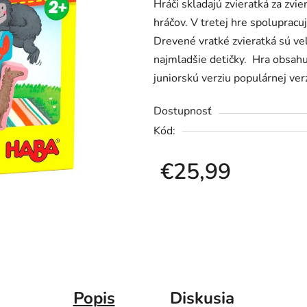
Hráči skladajú zvieratká za zvi
je
hráčov. V tretej hre spolupracuj
0,0
Drevené vratké zvieratká sú ve
z
najmladšie detičky. Hra obsahu
5
juniorskú verziu populárnej ver
hviezdičiek.
Dostupnosť
Kód:
€25,99
Jednotková cena:
Popis
Diskusia