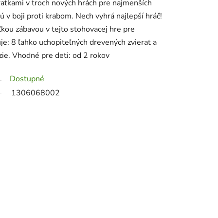
eratkami v troch nových hrách pre najmenších
ú v boji proti krabom. Nech vyhrá najlepší hráč!
ľkou zábavou v tejto stohovacej hre pre
je: 8 ľahko uchopiteľných drevených zvierat a
zie. Vhodné pre deti: od 2 rokov
Dostupné
1306068002