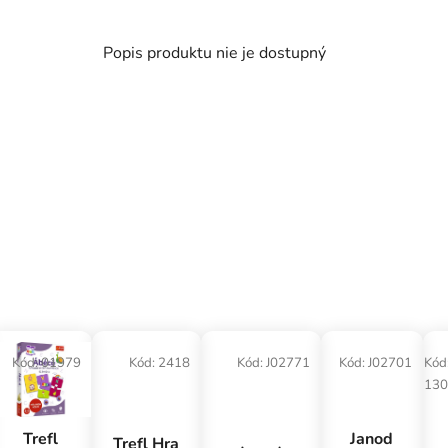
Popis produktu nie je dostupný
Kód:
01979
Kód:
2418
Kód:
J02771
Kód:
J02701
Kód
130
Trefl
Janod
Trefl Hra