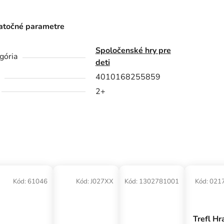
točné parametre
Spoločenské hry pre
gória
deti
4010168255859
2+
Kód:
61046
Kód:
J027XX
Kód:
1302781001
Kód:
021
Trefl Hr