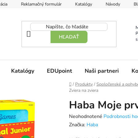
ácia
Reklamačný formulár
Katalógy
Návody
Bl
M
P
HĽADAŤ
s
Katalógy
EDUpoint
Naši partneri
Ko
Domov
/
Produkty
/
Spoločenské a pohyb
Zviera na zviera
Haba Moje prv
Priemerné
Neohodnotené
Podrobnosti ho
hodnotenie
Značka:
Haba
produktu