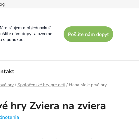
og
áte záujem o objednávku?
ošlite nám dopyt a ozveme
Pošlite nám dopyt
a s ponukou.
ntakt
ové hry
/
Spoločenské hry pre deti
/
Haba Moje prvé hry
é hry Zviera na zviera
dnotenia