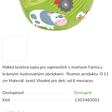
zá
obj
Poš
d
ozv
po
Mäkká textilná lopta pre najmenších s motívom Farma s
Pošlit
krásnymi ilustrovanými obrázkami. Rozmer produktu: O 11
cm Materiál: textil Vhodné pre deti: od 6 mesiacov
Dostupnosť
Dostupné
Kód:
1302483001