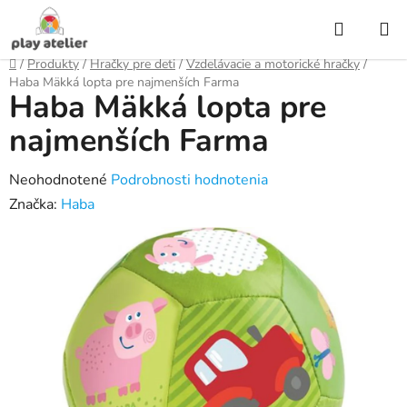
Prejsť
Hľadať
na
obsah
Domov
/
Produkty
/
Hračky pre deti
/
Vzdelávacie a motorické hračky
/
Haba Mäkká lopta pre najmenších Farma
Haba Mäkká lopta pre
najmenších Farma
Priemerné
Neohodnotené
Podrobnosti hodnotenia
hodnotenie
Značka:
Haba
produktu
je
0,0
z
5
hviezdičiek.