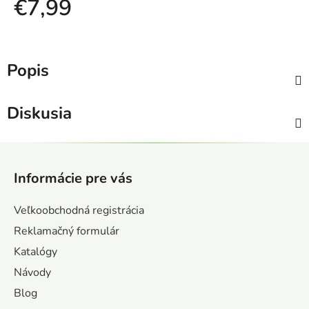
€7,99
Jednotková cena:
Popis
Diskusia
Z
á
Informácie pre vás
p
ä
Veľkoobchodná registrácia
t
Reklamačný formulár
i
Katalógy
e
Návody
Blog