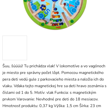
zá
obj
Poš
d
ozv
po
Šuu, šúúúú! Tu prichádza vlak! V lokomotíve a vo vagónoch
Pošlit
je miesto pre správny počet lôpt. Pomocou magnetického
pera deti vedú gule z parkovacieho miesta a naložia ich do
vlaku. Vďaka tejto magnetickej hre sa deti hravo zoznámia s
číslami od 1 do 5. Motív: vlak Funkcia: s magnetickým
prvkom Varovanie: Nevhodné pre deti do 18 mesiacov.
Hmotnosť produktu: 0,37 kg Výška: 1,5 cm Šírka: 23 cm