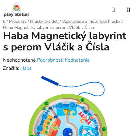
Prejsť
Hľadať
na
obsah
Domov
/
Produkty
/
Hračky pre deti
/
Vzdelávacie a motorické hračky
/
Haba Magnetický labyrint s perom Vláčik a Čísla
Haba Magnetický labyrint
s perom Vláčik a Čísla
Priemerné
Neohodnotené
Podrobnosti hodnotenia
hodnotenie
Značka:
Haba
produktu
je
0,0
z
5
hviezdičiek.