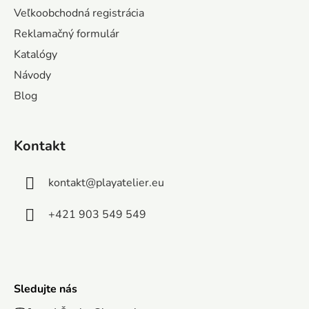
ä
Veľkoobchodná registrácia
t
Reklamačný formulár
i
Katalógy
e
Návody
Blog
Kontakt
kontakt
@
playatelier.eu
+421 903 549 549
Sledujte nás