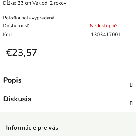
Dĺžka: 23 cm Vek od: 2 rokov
Položka bola vypredaná…
Dostupnosť
Nedostupné
Kód:
1303417001
€23,57
Jednotková cena:
Popis
Diskusia
Z
á
Informácie pre vás
p