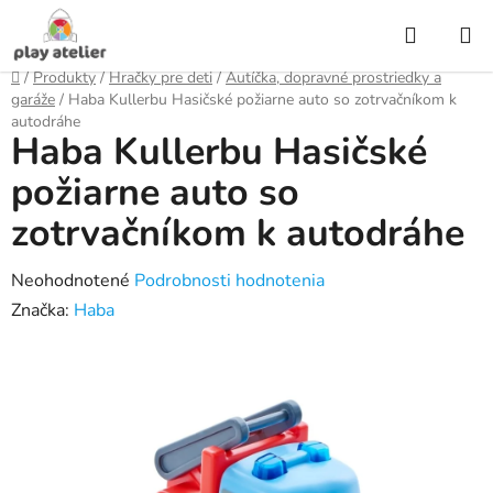
Prejsť
Hľadať
na
obsah
Domov
/
Produkty
/
Hračky pre deti
/
Autíčka, dopravné prostriedky a
garáže
/
Haba Kullerbu Hasičské požiarne auto so zotrvačníkom k
autodráhe
Haba Kullerbu Hasičské
požiarne auto so
zotrvačníkom k autodráhe
Priemerné
Neohodnotené
Podrobnosti hodnotenia
hodnotenie
Značka:
Haba
produktu
je
0,0
z
5
hviezdičiek.