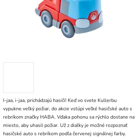
zá
obj
Poš
d
ozv
po
Pošlit
I-jaa, i-jaa, prichádzajú hasiči! Keď vo svete Kullerbu
vypukne veľký požiar, do akcie vstúpi veľké hasičské auto s
rebríkom značky HABA. Vďaka pohonu sa rýchlo dostane na
miesto, aby uhasil požiar. Už z diaľky je možné rozpoznať
hasičské auto s rebríkom podľa červenej signálnej farby.