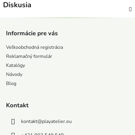
Diskusia
Z
á
Informácie pre vás
p
ä
Veľkoobchodná registrácia
t
Reklamačný formulár
i
Katalógy
e
Návody
Blog
Kontakt
kontakt
@
playatelier.eu