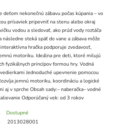
e deťom nekonečnú zábavu počas kúpania – vo
cou prísaviek pripevniť na stenu alebo okraj
vičku vodou a sledovať, ako prúd vody roztáča
a následne steká späť do vane a zábava môže
 interaktívna hračka podporuje zvedavosť,
jemnú motoriku. Ideálna pre deti, ktoré milujú
h fyzikálnych princípov formou hry. Vodná
a vedierkami Jednoduché upevnenie pomocou
Rozvíja jemnú motoriku, koordináciu a logické
ni aj v sprche Obsah sady:– naberačka– vodné
zalievanie Odporúčaný vek: od 3 rokov
Dostupné
2013028001