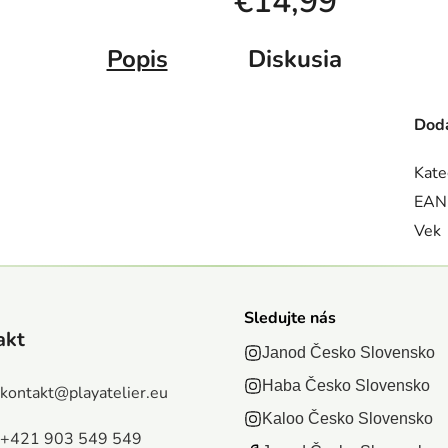
€14,99
Jednotková cena:
Popis
Diskusia
Doda
Kate
EAN
Vek
Sledujte nás
akt
Janod Česko Slovensko
Haba Česko Slovensko
kontakt
@
playatelier.eu
Kaloo Česko Slovensko
+421 903 549 549