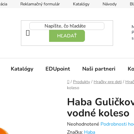
ácia
Reklamačný formulár
Katalógy
Návody
Bl
M
P
HĽADAŤ
s
Katalógy
EDUpoint
Naši partneri
Ko
Domov
/
Produkty
/
Hračky pre deti
/
Hrač
koleso
Haba Guličkov
vodné koleso
Priemerné
Neohodnotené
Podrobnosti ho
hodnotenie
Značka:
Haba