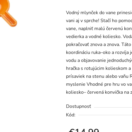
produktu
Vodný mlynček do vane prinesi
je
vani aj v sprche! Stačí ho pomo
0,0
vane, naplniť malú červenú kon
z
vedierka a vodné koliesko. Vod
5
pokračovať znova a znova. Táto
hviezdičiek.
koordináciu ruka–oko a rozvíja 
vodu a objavovanie jednoduchýc
hračka s rotujúcim kolieskom 
prísaviek na stenu alebo vaňu 
myslenie Vhodné pre hru vo va
koliesko– červená konvička na 
Dostupnosť
Kód: