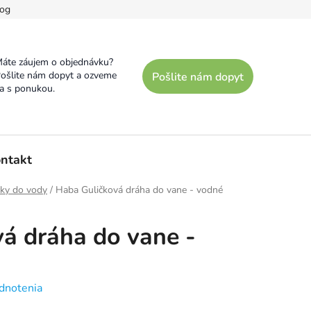
og
áte záujem o objednávku?
ošlite nám dopyt a ozveme
Pošlite nám dopyt
a s ponukou.
ntakt
ky do vody
/
Haba Guličková dráha do vane - vodné
á dráha do vane -
dnotenia