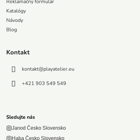
Reklamačný formulár
i
Katalógy
e
Návody
Blog
Kontakt
kontakt
@
playatelier.eu
+421 903 549 549
Sledujte nás
Janod Česko Slovensko
Haba Česko Slovensko