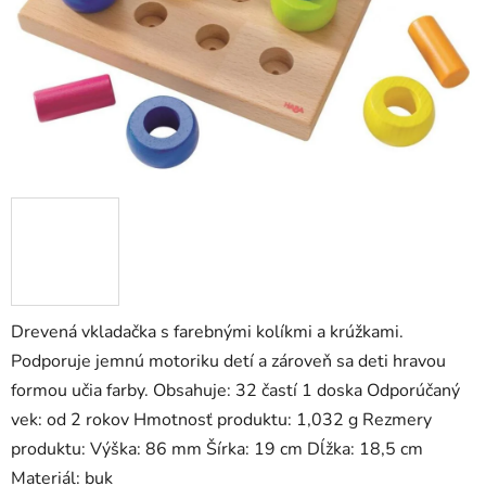
zá
obj
Poš
d
ozv
po
Pošlit
Drevená vkladačka s farebnými kolíkmi a krúžkami.
Podporuje jemnú motoriku detí a zároveň sa deti hravou
formou učia farby. Obsahuje: 32 častí 1 doska Odporúčaný
vek: od 2 rokov Hmotnosť produktu: 1,032 g Rezmery
produktu: Výška: 86 mm Šírka: 19 cm Dĺžka: 18,5 cm
Materiál: buk