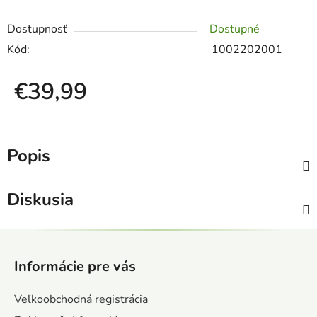
Dostupnosť
Dostupné
Kód:
1002202001
€39,99
Jednotková cena:
Popis
Diskusia
Z
á
Informácie pre vás
p
ä
Veľkoobchodná registrácia
t