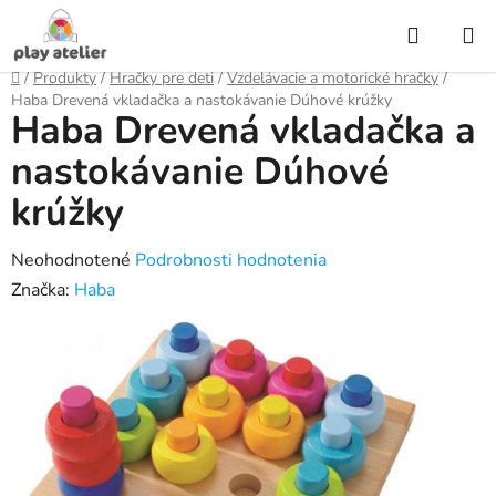
Prejsť
Hľadať
na
obsah
Domov
/
Produkty
/
Hračky pre deti
/
Vzdelávacie a motorické hračky
/
Haba Drevená vkladačka a nastokávanie Dúhové krúžky
Haba Drevená vkladačka a
nastokávanie Dúhové
krúžky
Priemerné
Neohodnotené
Podrobnosti hodnotenia
hodnotenie
Značka:
Haba
produktu
je
0,0
z
5
hviezdičiek.