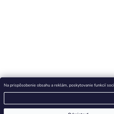
Na prispôsobenie obsahu a reklám, poskytovanie funkcií soci