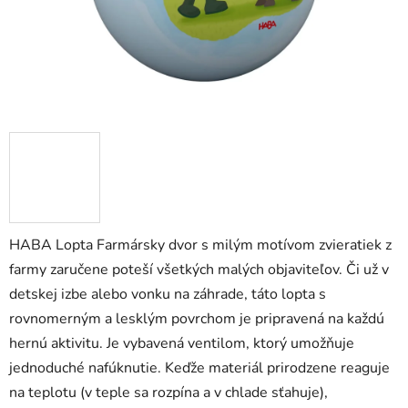
zá
obj
Poš
d
ozv
po
HABA Lopta Farmársky dvor s milým motívom zvieratiek z
Pošlit
farmy zaručene poteší všetkých malých objaviteľov. Či už v
detskej izbe alebo vonku na záhrade, táto lopta s
rovnomerným a lesklým povrchom je pripravená na každú
hernú aktivitu. Je vybavená ventilom, ktorý umožňuje
jednoduché nafúknutie. Keďže materiál prirodzene reaguje
na teplotu (v teple sa rozpína a v chlade sťahuje),