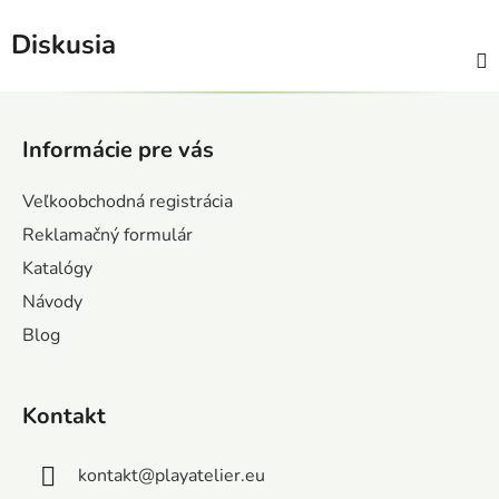
Diskusia
Z
á
Informácie pre vás
p
ä
Veľkoobchodná registrácia
t
Reklamačný formulár
i
Katalógy
e
Návody
Blog
Kontakt
kontakt
@
playatelier.eu