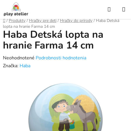
Prejsť
Hľadať
na
obsah
Domov
/
Produkty
/
Hračky pre deti
/
Hračky do prírody
/
Haba Detská
lopta na hranie Farma 14 cm
Haba Detská lopta na
hranie Farma 14 cm
Priemerné
Neohodnotené
Podrobnosti hodnotenia
hodnotenie
Značka:
Haba
produktu
je
0,0
z
5
hviezdičiek.