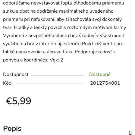
odporúčame nevystavovať loptu dlhodobému priamemu
slnku a dbať na dodržanie maximálneho uvedeného
priemeru pri nafukovaní, aby si zachovala svoj dokonalý
tvar. Hladký a lesklý povrch s roztomilým motívom farmy
Vyrobená z bezpečného plastu bez škodlivín Všestranné
využitie na hru v interiéri aj exteriéri Praktický ventil pre
ľahké nafukovanie a úpravu tlaku Podporuje radosť z
pohybu a koordináciu Vek: 2
Dostupnosť
Dostupné
Kód:
2012754001
€5,99
Jednotková cena:
Popis