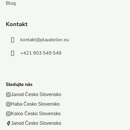
vyrobiť
Blog
ako je
motýle s
každého
fantastické
kreslenie,
funkciou
asia. Tento
parfumy,
strihanie,
hampelmanna
čln...
Kontakt
voňavé a...
lepenie a...
Stačí
vystrihnúť,...
kontakt
@
playatelier.eu
+421 903 549 549
Sledujte nás
Janod Česko Slovensko
Haba Česko Slovensko
Kaloo Česko Slovensko
Janod Česko Slovensko