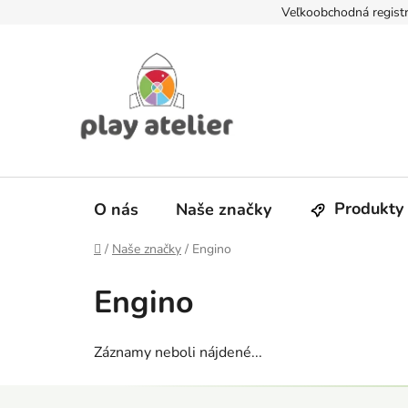
Prejsť
Veľkoobchodná registr
na
obsah
Produkty
O nás
Naše značky
Domov
/
Naše značky
/
Engino
Engino
Záznamy neboli nájdené...