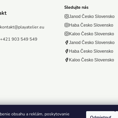
Sledujte nás
akt
Janod Česko Slovensko
Haba Česko Slovensko
kontakt
@
playatelier.eu
Kaloo Česko Slovensko
+421 903 549 549
Janod Česko Slovensko
Haba Česko Slovensko
Kaloo Česko Slovensko
benie obsahu a reklám, poskytovanie
Odmietnuť
yhradené.
Upraviť nastavenie cookies