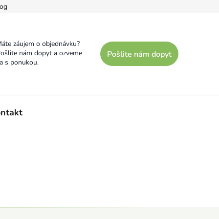
og
áte záujem o objednávku?
ošlite nám dopyt a ozveme
Pošlite nám dopyt
a s ponukou.
ntakt