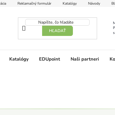
ácia
Reklamačný formulár
Katalógy
Návody
Bl
M
P
HĽADAŤ
s
Katalógy
EDUpoint
Naši partneri
Ko