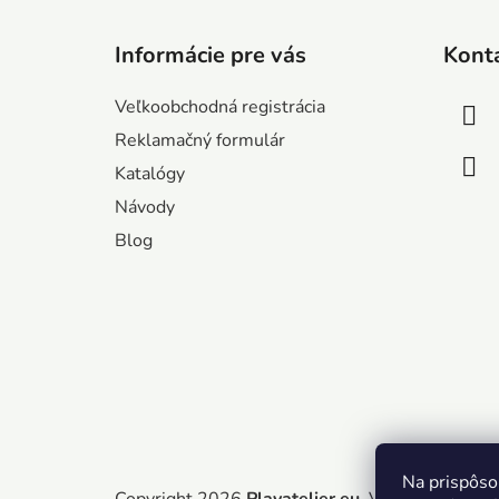
Z
á
Informácie pre vás
Kont
p
ä
Veľkoobchodná registrácia
t
Reklamačný formulár
i
Katalógy
e
Návody
Blog
Na prispôso
Copyright 2026
Playatelier.eu
. Všetky práva v