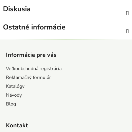
Diskusia
Ostatné informácie
Z
á
Informácie pre vás
p
ä
Veľkoobchodná registrácia
t
Reklamačný formulár
i
Katalógy
e
Návody
Blog
Kontakt