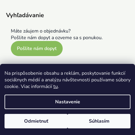
Vyhľadávanie
Máte záujem o objednávku?
Pošlite nám dopyt a ozveme sa s ponukou.
Pošlite nám dopyt
Na prispôsobenie obsahu a reklám, poskytovanie funkcií
sociálnych médií a analýzu návštevnosti používame súbory
cookie. Viac informácií
tu
.
Nastavenie
Vytvoril Shoptet
Odmietnuť
Súhlasím
Copyright 2026
Playatelier.eu
. Všetky práva vyhradené.
Upraviť nastavenie cookies