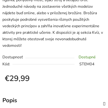
figúrka, pohyblivý most, šijací stroj a lietajúci orol.
Jednoduché návody na zostavenie všetkých modelov
nájdete buď online, alebo v priloženej brožúre. Brožúra
poskytuje podrobné vysvetlenia rôznych použitých
vedeckých princípov a zahŕňa inovatívne experimentálne
aktivity pre praktické učenie. K dispozícii je aj sekcia Kvíz, v
ktorej môžete otestovať svoje novonadobudnuté
vedomosti!
Dostupnosť
Dostupné
Kód:
STEM04
€29,99
Jednotková cena:
Popis