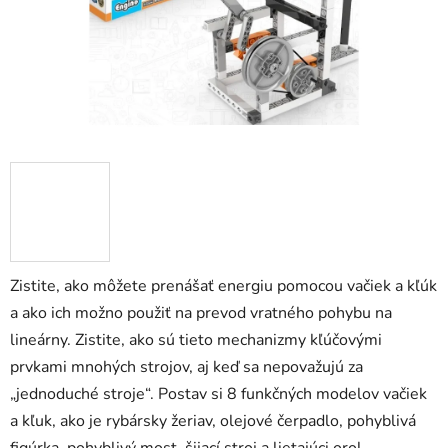
zá
obj
Poš
d
ozv
po
Pošlit
Zistite, ako môžete prenášať energiu pomocou vačiek a kľúk
a ako ich možno použiť na prevod vratného pohybu na
lineárny. Zistite, ako sú tieto mechanizmy kľúčovými
prvkami mnohých strojov, aj keď sa nepovažujú za
„jednoduché stroje“. Postav si 8 funkčných modelov vačiek
a kľuk, ako je rybársky žeriav, olejové čerpadlo, pohyblivá