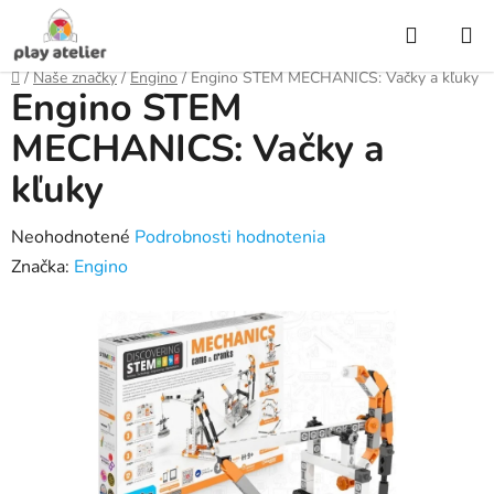
Prejsť
Hľadať
na
obsah
Domov
/
Naše značky
/
Engino
/
Engino STEM MECHANICS: Vačky a kľuky
Engino STEM
MECHANICS: Vačky a
kľuky
Priemerné
Neohodnotené
Podrobnosti hodnotenia
hodnotenie
Značka:
Engino
produktu
je
0,0
z
5
hviezdičiek.