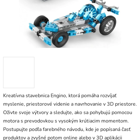
zá
obj
Poš
d
ozv
po
Pošlit
Kreatívna stavebnica Engino, ktorá pomáha rozvíjať
myslenie, priestorové videnie a navrhovanie v 3D priestore.
Oživte svoje výtvory a sledujte, ako sa pohybujú pomocou
motora s prevodovkou s vysokým krútiacim momentom.
Postupujte podľa farebného návodu, kde je popísaná časť
produktov a zvyšné potom online alebo v 3D aplikácii