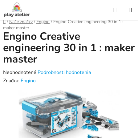
Prejsť
Hľadať
na
obsah
Domov
/
Naše značky
/
Engino
/
Engino Creative engineering 30 in 1 :
maker master
Engino Creative
engineering 30 in 1 : maker
master
Priemerné
Neohodnotené
Podrobnosti hodnotenia
hodnotenie
Značka:
Engino
produktu
je
0,0
z
5
hviezdičiek.