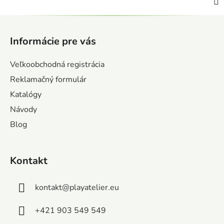
Z
á
Informácie pre vás
p
ä
Veľkoobchodná registrácia
t
Reklamačný formulár
i
Katalógy
e
Návody
Blog
Kontakt
kontakt
@
playatelier.eu
+421 903 549 549