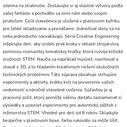
zdarma na stiahnutie. Zostavujte si aj vlastné výtvory podľa
vašej fantázie a pochváľte sa nimi nám alebo svojim
priateľom. Celá stavebnica je uložená v plastovom kufríku
pre ľahké skladovanie a prenášanie. Jednotlivé diely sa na
seba jednoducho nacvakávajú. Séria Creative Engineering
inšpirujte deti, aby urobili prvé kroky v oblasti strojárstva,
pomocou rozmanitej tematickej hračky, ktorá rozvíja kritické
zručnosti STEM. Naučia sa napríklad myslieť, navrhovať a
stavať v 3D, a to hľadaním kreatívnych riešení skutočných
technických problémov Táto súprava obsahuje strhujúce
experimenty a aktivity, krátky kvíz na preverenie vašich
vedomostí a náročné stavebné cvičenia. Súčasťou je aj
pracovný zošit, ktorý pomôže vášmu dieťaťu zaznamenať si
výsledky a uzavrieť experimenty pre autentický zážitok z
inžinierstva STEM. Vhodné pre deti od 8 rokov. Skladujte
bezpečne v plastovom boxe, farba rukoväte sa môže líšiť.