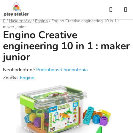
Prejsť
Hľadať
na
obsah
Domov
/
Naše značky
/
Engino
/
Engino Creative engineering 10 in 1 :
maker junior
Engino Creative
engineering 10 in 1 : maker
junior
Priemerné
Neohodnotené
Podrobnosti hodnotenia
hodnotenie
Značka:
Engino
produktu
je
0,0
z
5
hviezdičiek.