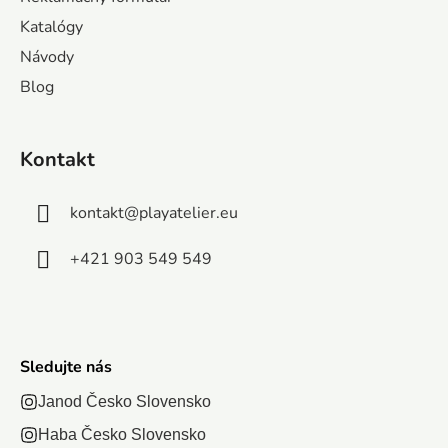
i
Katalógy
e
Návody
Blog
Kontakt
kontakt
@
playatelier.eu
+421 903 549 549
Sledujte nás
Janod Česko Slovensko
Haba Česko Slovensko