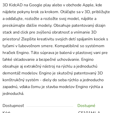
3D KidcAD na Google play alebo v obchode Apple, kde
nájdete pokyny krok za krokom. Otáčajte sa v 3D, približujte
a odďaľujte, rozložte a rozložte svoj model, nájdite a
preskúmajte ďalšie modely. Obsahuje patentovaný dizajn
stack and click pre zvýšenú obratnosť a vnímanie 3D
priestoru! Zlepšite kreativitu svojich detí spájaním kociek s
tyčami v ľubovoľnom smere. Kompatibilné so systémom
hračiek Engino. Táto súprava je balená v plastovej vani pre
ľahké skladovanie a bezpečné uchovávanie. Engino
obsahuje aj extrakčný nástroj na rýchlu a jednoduchú
demontáž modelov. Engino je skutočný patentovaný 3D
konštrukčný systém - diely do seba rýchlo a jednoducho
zapadnú, vďaka čomu je stavba modelov Engino rýchla a
jednoduchá.
Dostupnosť
Dostupné