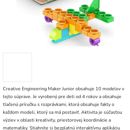
zá
obj
Poš
d
ozv
po
Pošlit
Creative Engineering Maker Junior obsahuje 10 modelov v
tejto súprave. Je vyrobený pre deti od 4 rokov a obsahuje
tlačenú príručku s rozprávkami, ktorá obsahuje fakty o
každom modeli, ktorý sa má postaviť. Aktivita je súčasťou
výziev v oblasti kreativity, priestorovej koordinácie a
matematiky. Stiahnite si bezplatnú interaktívnu aplikáciu