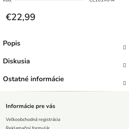
Kód:
CE101MJ-A
€22,99
Jednotková cena:
Popis
Diskusia
Ostatné informácie
Z
á
Informácie pre vás
p
ä
Veľkoobchodná registrácia
t
Reklamačný formulár