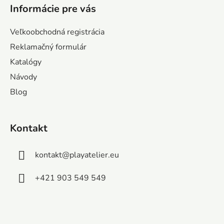
á
Informácie pre vás
p
ä
Veľkoobchodná registrácia
t
Reklamačný formulár
i
Katalógy
e
Návody
Blog
Kontakt
kontakt
@
playatelier.eu
+421 903 549 549