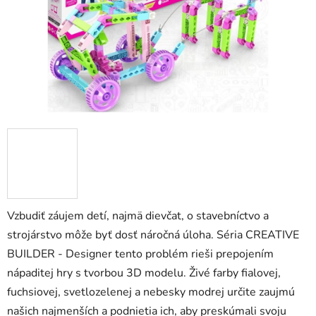
zá
obj
Poš
d
ozv
po
Pošlit
Vzbudiť záujem detí, najmä dievčat, o stavebníctvo a
strojárstvo môže byť dosť náročná úloha. Séria CREATIVE
BUILDER - Designer tento problém rieši prepojením
nápaditej hry s tvorbou 3D modelu. Živé farby fialovej,
fuchsiovej, svetlozelenej a nebesky modrej určite zaujmú
našich najmenších a podnietia ich, aby preskúmali svoju