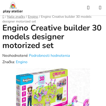
Prejsť
Hľadať
na
obsah
Domov
/
Naše značky
/
Engino
/
Engino Creative builder 30 models
designer motorized set
Engino Creative builder 30
models designer
motorized set
Priemerné
Neohodnotené
Podrobnosti hodnotenia
hodnotenie
Značka:
Engino
produktu
je
0,0
z
5
hviezdičiek.