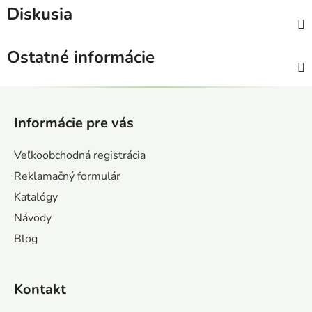
Diskusia
Ostatné informácie
Z
á
Informácie pre vás
p
ä
Veľkoobchodná registrácia
t
Reklamačný formulár
i
Katalógy
e
Návody
Blog
Kontakt