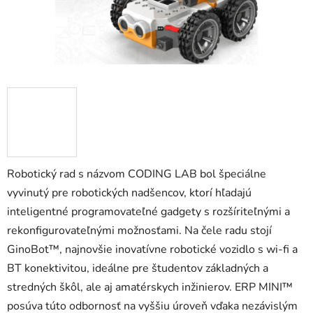
zá
obj
Poš
d
ozv
po
Robotický rad s názvom CODING LAB bol špeciálne
Pošlit
vyvinutý pre robotických nadšencov, ktorí hľadajú
inteligentné programovateľné gadgety s rozšíriteľnými a
rekonfigurovateľnými možnosťami. Na čele radu stojí
GinoBot™, najnovšie inovatívne robotické vozidlo s wi-fi a
BT konektivitou, ideálne pre študentov základných a
stredných škôl, ale aj amatérskych inžinierov. ERP MINI™
posúva túto odbornosť na vyššiu úroveň vďaka nezávislým