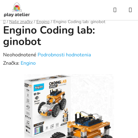
Prejsť
Hľadať
na
obsah
Domov
/
Naše značky
/
Engino
/
Engino Coding lab: ginobot
Engino Coding lab:
ginobot
Priemerné
Neohodnotené
Podrobnosti hodnotenia
hodnotenie
Značka:
Engino
produktu
je
0,0
z
5
hviezdičiek.