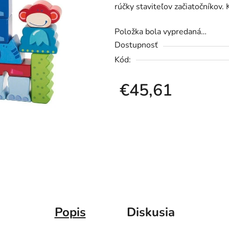
rúčky staviteľov začiatočníkov.
0,0
z
Položka bola vypredaná…
5
Dostupnosť
hviezdičiek.
Kód:
€45,61
Jednotková cena:
Popis
Diskusia