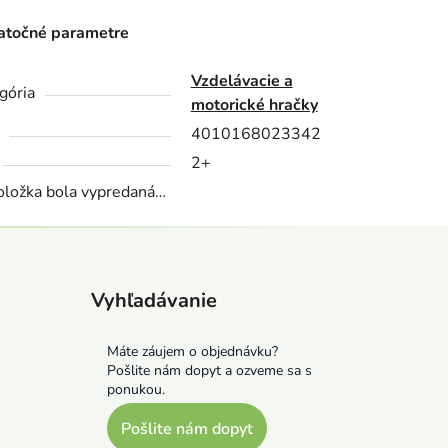
točné parametre
Vzdelávacie a
gória
motorické hračky
4010168023342
2+
oložka bola vypredaná…
Vyhľadávanie
Máte záujem o objednávku?
Pošlite nám dopyt a ozveme sa s
ponukou.
Pošlite nám dopyt