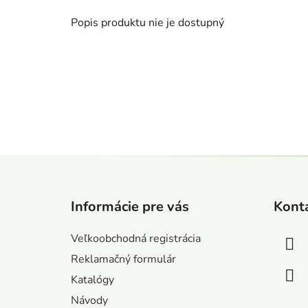
Popis produktu nie je dostupný
Z
á
Informácie pre vás
Kont
p
ä
Veľkoobchodná registrácia
t
Reklamačný formulár
i
Katalógy
e
Návody