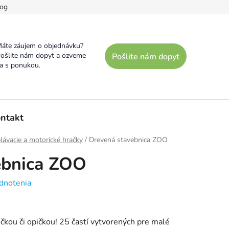
og
áte záujem o objednávku?
ošlite nám dopyt a ozveme
Pošlite nám dopyt
a s ponukou.
ntakt
lávacie a motorické hračky
/
Drevená stavebnica ZOO
ebnica ZOO
dnotenia
čkou či opičkou! 25 častí vytvorených pre malé