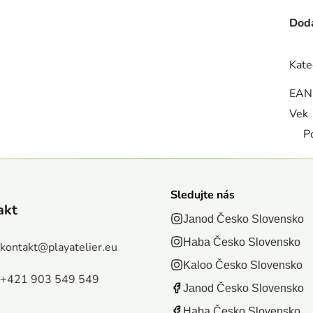
Doda
Kate
EAN
Vek
P
Sledujte nás
akt
Janod Česko Slovensko
Haba Česko Slovensko
kontakt
@
playatelier.eu
Kaloo Česko Slovensko
+421 903 549 549
Janod Česko Slovensko
Haba Česko Slovensko