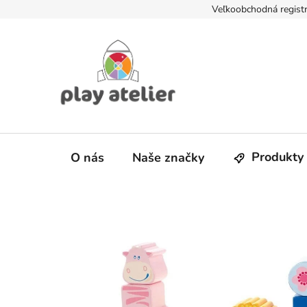
Prejsť
Veľkoobchodná registr
na
obsah
Produkty
O nás
Naše značky