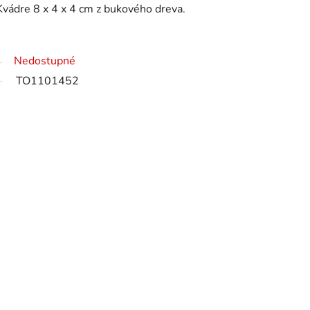
 Kvádre 8 x 4 x 4 cm z bukového dreva.
Nedostupné
TO1101452