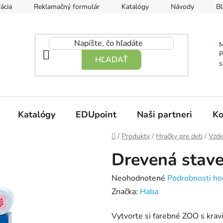
ácia
Reklamačný formulár
Katalógy
Návody
Bl
M
P
HĽADAŤ
s
Katalógy
EDUpoint
Naši partneri
Ko
Domov
/
Produkty
/
Hračky pre deti
/
Vzde
Drevená stav
Priemerné
Neohodnotené
Podrobnosti ho
hodnotenie
Značka:
Haba
produktu
Vytvorte si farebné ZOO s kravi
je