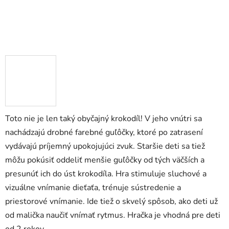
zá
obj
Poš
d
ozv
Toto nie je len taký obyčajný krokodíl! V jeho vnútri sa
po
nachádzajú drobné farebné guľôčky, ktoré po zatrasení
Pošlit
vydávajú príjemný upokojujúci zvuk. Staršie deti sa tiež
môžu pokúsiť oddeliť menšie guľôčky od tých väčších a
presunúť ich do úst krokodíla. Hra stimuluje sluchové a
vizuálne vnímanie dieťaťa, trénuje sústredenie a
priestorové vnímanie. Ide tiež o skvelý spôsob, ako deti už
od malička naučiť vnímať rytmus. Hračka je vhodná pre deti