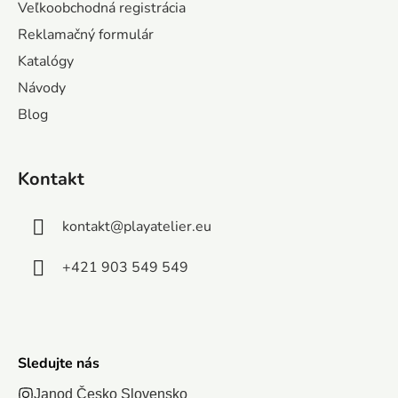
ä
Veľkoobchodná registrácia
t
Reklamačný formulár
i
Katalógy
e
Návody
Blog
Kontakt
kontakt
@
playatelier.eu
+421 903 549 549
Sledujte nás
Janod Česko Slovensko