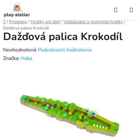
Prejsť
Hľadať
na
obsah
Domov
/
Produkty
/
Hračky pre deti
/
Vzdelávacie a motorické hračky
/
Dažďová palica Krokodíl
Dažďová palica Krokodíl
Priemerné
Neohodnotené
Podrobnosti hodnotenia
hodnotenie
Značka:
Haba
produktu
je
0,0
z
5
hviezdičiek.