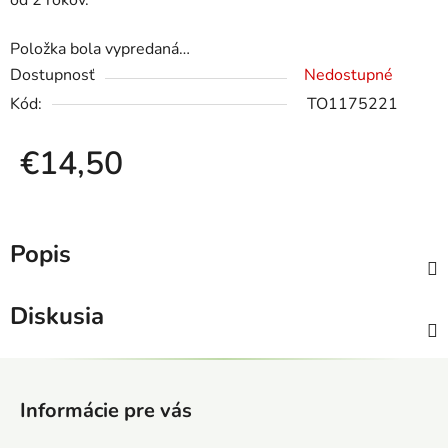
od 2 rokov.
Položka bola vypredaná…
Dostupnosť
Nedostupné
Kód:
TO1175221
€14,50
Jednotková cena:
Popis
Diskusia
Z
á
Informácie pre vás
p